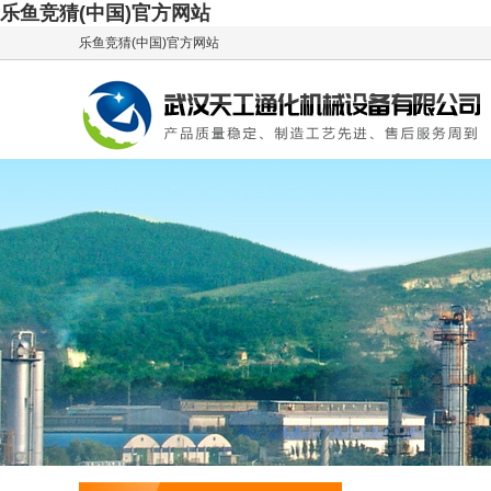
乐鱼竞猜(中国)官方网站
乐鱼竞猜(中国)官方网站