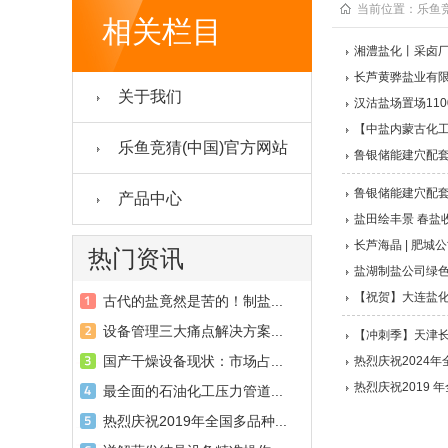
当前位置：
乐鱼
相关栏目
湘澧盐化丨采卤厂
长芦黄骅盐业有
关于我们
汉沽盐场置场11
【中盐内蒙古化工
乐鱼竞猜(中国)官方网站
鲁银储能建穴配套
鲁银储能建穴配套
产品中心
盐田绘丰景 春盐
长芦海晶 | 肥
热门资讯
盐湖制盐公司绿
【祝贺】大连盐
古代的盐竟然是苦的！制盐...
设备管理三大痛点解决方案...
【冲刺季】天津
国产干燥设备现状：市场占...
热烈庆祝2024
热烈庆祝2019
最全面的石油化工压力管道...
热烈庆祝2019年全国多品种...