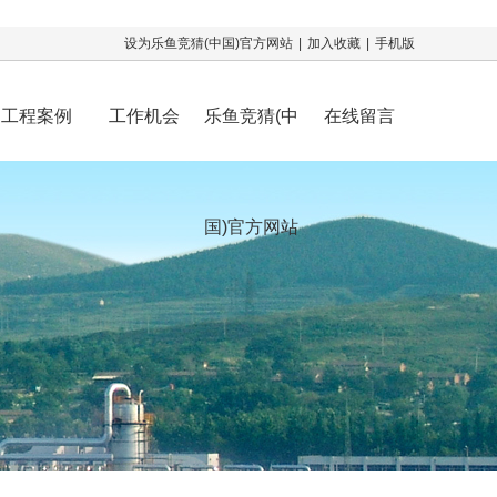
设为乐鱼竞猜(中国)官方网站
|
加入收藏
|
手机版
工程案例
工作机会
乐鱼竞猜(中
在线留言
国)官方网站