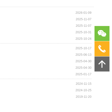
2026-01-09
2025-11-07
2025-11-07
2025-10-31
2025-10-24
2025-10-17
2025-06-13
2025-04-30
2025-04-30
2025-01-17
2024-11-15
2024-10-25
2019-11-20