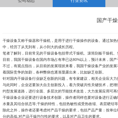
公司动态
行业资讯
国产干燥
干燥设备又称干燥器和干燥机，是用于进行干燥操作的设备。通过加热
中，经历了从无到有，从小到大的成长历程。
笔者了解到，目前常见的干燥设备包括带式干燥机、滚筒刮板干燥机、
目前，我国干燥设备在国内市场占有率已达80%以上，预计未来，国产
不过，有观点指出，从目前的发展现状来看，我国干燥设备产业的发展
着国际竞争的加剧，各种弊病也逐渐显露出来，比如缺乏创新。
针对国内干燥设备行业缺乏创新的问题，有专家建议，相关企业应大力
与此同时，企业还要加大自主创新投入，着力突破共性关键技术，把增
约型发展道路，进行全面、多层次的节能技术改造，大力发展应用可再
干燥设备企业还要进行设备技术创新，操作者同样也要对设备进行正确
水量及其结合状态等;干燥的特性，包括热敏性或受热收缩、表层硬结
除此之外，操作者还要考虑对产品干燥的要求，包括产品产量：按单位时
分的高低;对产品干燥均匀性的要求，以及对产品卫生的要求。