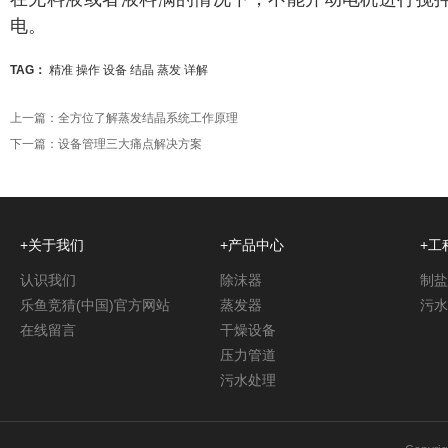
电。
TAG：
精准
操作
设备
结晶
蒸发
详解
上一篇：
全方位了解蒸发结晶系统工作原理
下一篇：
设备管理三大痛点解决方案
+关于我们
+产品中心
+工
认识我们
除沫器
制盐
乐鱼竞猜(中国)官方网站
蒸发器
污水
在线留言
干燥设备
压力管道
污水处理