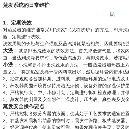
蒸发系统的日常维护
1、定期洗效
对蒸发器的维护通常采用“洗效”（又称洗炉）的方法，即清
验，定期进行洗效。
洗效周期的长短与生产强度及蒸汽消耗紧密相关。因此要特别
大洗：
就是排出洗效水的洗效方法。首先降低进气量，将效
道，当达到洗涤要求时，降低蒸汽压力，再排洗效水。若结垢
小洗：
小洗就是不排出洗效水的方法。一般蒸发器加热器上
量之后，将加热室及循环管内料液出尽，然后循环管内进水达
2、经常观察各台加料泵、过料泵、强制循环泵的运行电流及
3、蒸发器周围环境要保持清洁无杂物，设备外部的保温保护
4、严格执行大、中、小修计划，定期进行拆卸检查修理，并
5、蒸发器的测量及安全附件、温度计、压力表、真空表及安
蒸发安全操作要点
1、严格控制各效分离器的液面，使其处于工艺要求的适宜位
2、在蒸发容易析出结晶的物料时，易发生管路、板式蒸发器
3、经常调校仪表，使其灵敏可靠。如果发现仪表失灵，要及