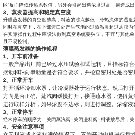
区”反而降低传热系数值，另外会引起出料浓度过高，易造成
3、蒸发器提高和稳定真空度
升膜蒸发器的真空度越高，料液的沸点越低，冷热流体的温度
同时在真空下，在下部进口处产生气泡的过热温度超过从膜内
在实际操作过程中应设法做到真空系统要独立，不宜与其他单
且不易控制。
薄膜蒸发器的操作规程
1、开车前准备
一般产品出厂前已经过水压试验和试运转，且指标符合
摆动和轴向串动量是否符合要求，并检查密封处是否密
2、正常开车
打开循环冷却水泵，让冷凝器处于运行状态。然后打开
方向是否正确。
蒸汽阀缓慢打开，接通疏水器，使得蒸汽压
进行取样分析，如果浓度不达标，则进行调整。浓缩液
3、正常停车
经常停车的顺序为：关闭蒸汽阀--关闭进料阀--料液放尽后，关闭
4、安全注意事项
在无料液或者液料满的情况下，不能开动电机进行搅