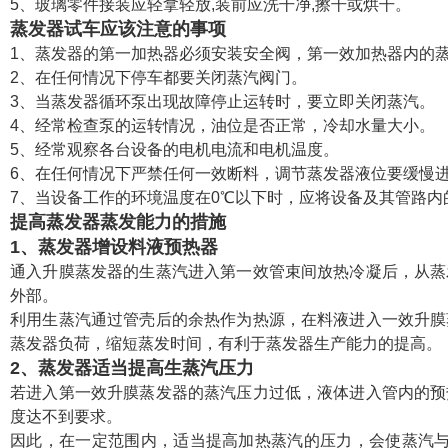
5、玻璃零件接装应轻拿轻放,装前应洗干净,擦干或烘干。
蒸发器试车应该注意的事项
1、蒸发器的第一加热器必须安装安全阀，第一效加热器内的蒸汽
2、在任何情况下停车都要关闭蒸汽阀门。
3、当蒸发器循环泵出现故障停止运转时，要立即关闭蒸汽。
4、经常检查泵的运转情况，油位是否正常，冷却水量大小。
5、经常观察各台设备的电机电流和电机温度。
6、在任何情况下严禁任何一效断料，调节蒸发器液位要缓慢
7、当设备工作的环境温度在0℃以下时，应将设备及其管路
提高蒸发器蒸发能力的措施
1、蒸发器增设料液预热器
通入升膜蒸发器的生蒸汽进入第一效管束间放热冷凝后，从蒸
外部。
利用生蒸汽通过管壳后的余热作为热源，在料液进入一效升膜
蒸发器负荷，缩短蒸发时间，有利于蒸发器生产能力的提高。
2、蒸发器适当提高生蒸汽压力
若进入第一效升膜蒸发器的蒸汽压力过低，液体进入管内的预
度达不到要求。
因此，在一定范围内，适当提高加热蒸汽的压力，会使蒸汽与