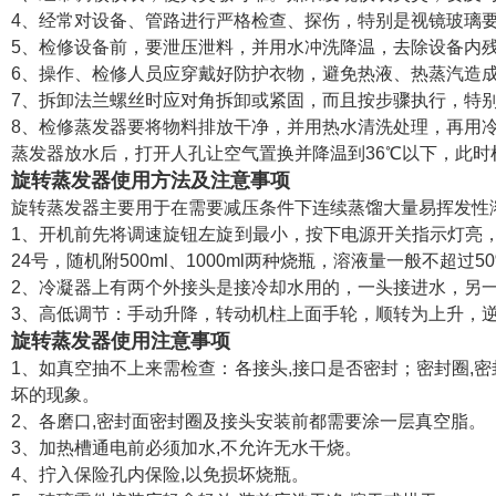
4、经常对设备、管路进行严格检查、探伤，特别是视镜玻璃
5、检修设备前，要泄压泄料，并用水冲洗降温，去除设备内
6、操作、检修人员应穿戴好防护衣物，避免热液、热蒸汽造
7、拆卸法兰螺丝时应对角拆卸或紧固，而且按步骤执行，特
8、检修蒸发器要将物料排放干净，并用热水清洗处理，再用
蒸发器放水后，打开人孔让空气置换并降温到36℃以下，此
旋转蒸发器使用方法及注意事项
旋转蒸发器主要用于在需要减压条件下连续蒸馏大量易挥发性
1、开机前先将调速旋钮左旋到最小，按下电源开关指示灯亮
24号，随机附500ml、1000ml两种烧瓶，溶液量一般不超过5
2、冷凝器上有两个外接头是接冷却水用的，一头接进水，另
3、高低调节：手动升降，转动机柱上面手轮，顺转为上升，
旋转蒸发器使用注意事项
1、如真空抽不上来需检查：各接头,接口是否密封；密封圈,
坏的现象。
2、各磨口,密封面密封圈及接头安装前都需要涂一层真空脂。
3、加热槽通电前必须加水,不允许无水干烧。
4、拧入保险孔内保险,以免损坏烧瓶。