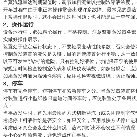
当蒸汽流量达到期望值时，调节加料流量以控制浓缩液浓度，
开车过程中由于非正常操作常会出现许多故障。最常见的是蒸
正常操作温度时，就不会出现这种问题；也可能是由于空气漏
2、操作运行
设备运行中，必须精心操作，严格控制。注意监测蒸发器各部
实做好操作启示。
装置处于稳定运行状态下，不要轻易变动性能参数，否则会使
控制蒸发装置的液位是关键，目的是使装置运行平稳，从一效
以不可发生“汽蚀”的危险。只有控制好液位，才能保证泵的使
按规定时间检查控制室仪表和现场仪表读数，如超出规定，应
如果蒸发料液为腐蚀性溶液，应注意检查视镜玻璃，防止腐蚀
3、停车
停车有完全停车、短期停车和紧急停车之分。当蒸发器装置将
对装置进行小型维修只需短时间停车时，应使装置处于备用状
点：
当事故发生时，首先用最快的方式切断蒸汽（或关闭控制室气
考虑停止料液供给是否安全，如果安全，应用最快方式停止进
考虑破坏真空会发生什么情况，蒸汽判断出不会发生不利情况
要小心处理热料液，避免造成伤亡事故。