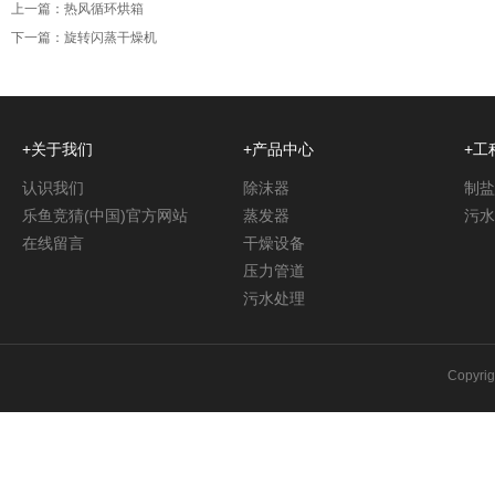
上一篇：
热风循环烘箱
下一篇：
旋转闪蒸干燥机
+关于我们
+产品中心
+工
认识我们
除沫器
制盐
乐鱼竞猜(中国)官方网站
蒸发器
污水
在线留言
干燥设备
压力管道
污水处理
Copyri