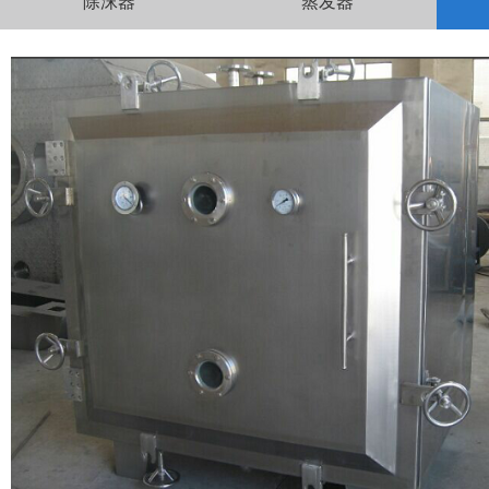
除沫器
蒸发器