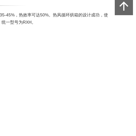
5-45%，热效率可达50%。热风循环烘箱的设计成功，使
统一型号为RXH。