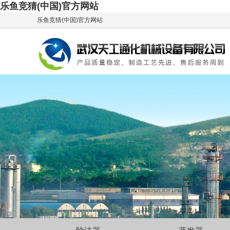
乐鱼竞猜(中国)官方网站
乐鱼竞猜(中国)官方网站