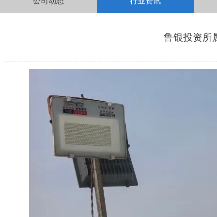
公司动态
行业资讯
鲁银投资所