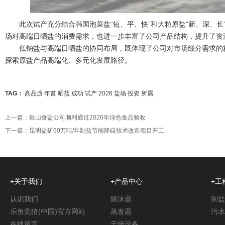
此次试产充分结合韩国泡菜盐“短、平、快”和大粒原盐“新、深、长
场对高端日晒盐的消费需求，也进一步丰富了公司产品结构，提升了资
低钠盐与高端日晒盐的协同布局，既体现了公司对市场细分需求的精
探索原盐产品高端化、多元化发展路径。
TAG：
高品质
年首
晒盐
成功
试产
2026
盐场
投资
所属
上一篇：
银山食盐公司顺利通过2026年绿色食品验收
下一篇：
昆明盐矿60万吨/年制盐节能降碳技术改造项目开工
+关于我们
+产品中心
+工
认识我们
除沫器
制盐
乐鱼竞猜(中国)官方网站
蒸发器
污水
在线留言
干燥设备