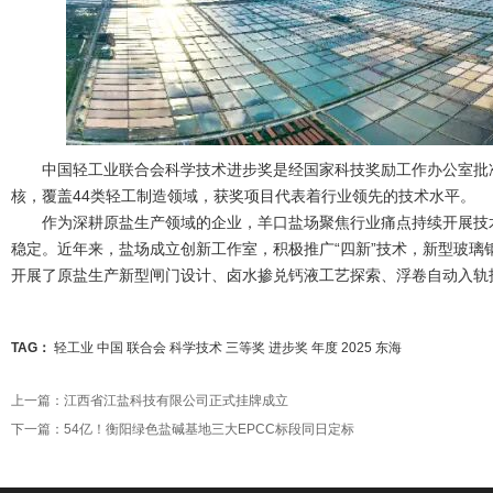
中国轻工业联合会科学技术进步奖是经国家科技奖励工作办公室批准的
核，覆盖44类轻工制造领域，获奖项目代表着行业领先的技术水平。
作为深耕原盐生产领域的企业，羊口盐场聚焦行业痛点持续开展技术
稳定。近年来，盐场成立创新工作室，积极推广“四新”技术，新型玻
开展了原盐生产新型闸门设计、卤水掺兑钙液工艺探索、浮卷自动入轨
TAG：
轻工业
中国
联合会
科学技术
三等奖
进步奖
年度
2025
东海
上一篇：
江西省江盐科技有限公司正式挂牌成立
下一篇：
54亿！衡阳绿色盐碱基地三大EPCC标段同日定标