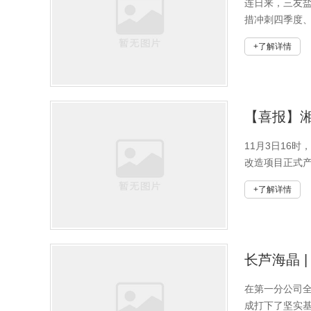
连日来，三友
措冲刺四季度、
+了解详情
【喜报】
11月3日16
改造项目正式产
+了解详情
长芦海晶 
在第一分公司全
成打下了坚实基