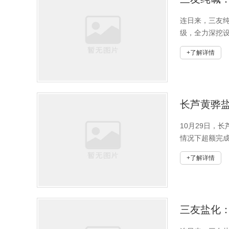
连日来，三友
级，全力深挖设
+了解详情
长芦黄骅
10月29日，
情况下超额完成
+了解详情
三友盐化：