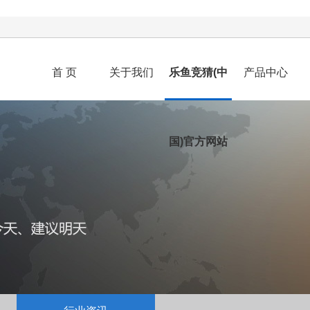
首 页
关于我们
乐鱼竞猜(中
产品中心
国)官方网站