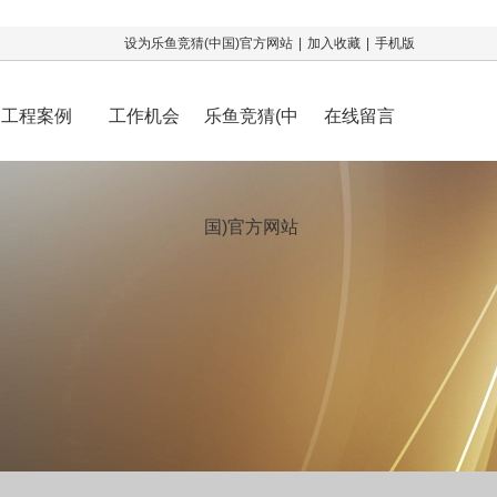
设为乐鱼竞猜(中国)官方网站
|
加入收藏
|
手机版
工程案例
工作机会
乐鱼竞猜(中
在线留言
国)官方网站