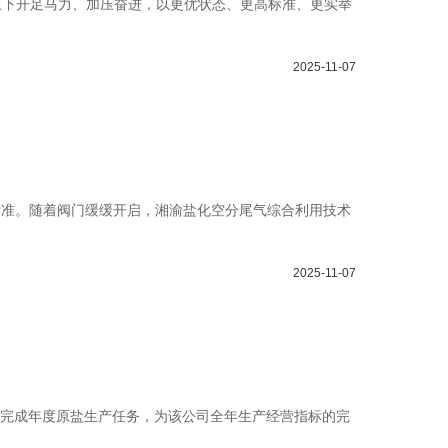
上下开足马力、加压奋进，以更优状态、更高标准、更实举
2025-11-07
合国家标准。随着阀门缓缓开启，湘渝盐化空分尾气综合利用技术
2025-11-07
6天完成年度原盐生产任务，为该公司全年生产经营指标的完