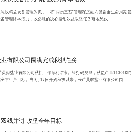
纯碱以精益设备管理为抓手，将“两员三基”管理深度融入设备全生命周期
备管理降本潜力，以必胜的决心推动效益攻坚任务落地见效...
盐业有限公司圆满完成秋扒任务
长芦黄骅盐业有限公司秋扒工作顺利结束。经打码测量，秋盐产量113010吨
全年生产目标。自9月17日开始秋扒以来，长芦黄骅盐业有限公司围...
双线并进 攻坚全年目标