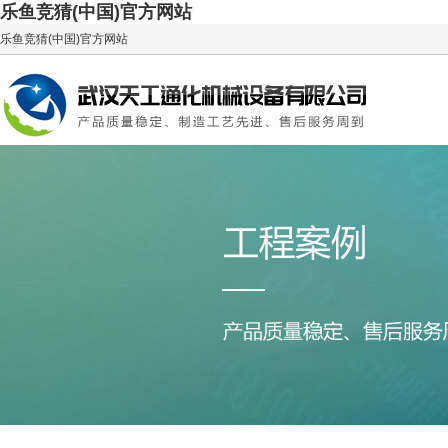
乐鱼竞猜(中国)官方网站
乐鱼竞猜(中国)官方网站